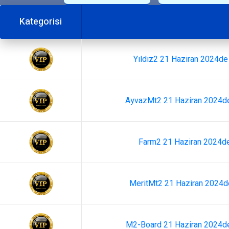
Kategorisi
Yıldız2 21 Haziran 2024de 
AyvazMt2 21 Haziran 2024de 
Farm2 21 Haziran 2024de
MeritMt2 21 Haziran 2024de
M2-Board 21 Haziran 2024de 