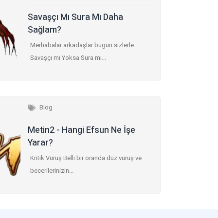
Savaşçı Mı Sura Mı Daha
Sağlam?
Merhabalar arkadaşlar bugün sizlerle
Savaşçı mı Yoksa Sura mı...
Blog
Metin2 - Hangi Efsun Ne İşe
Yarar?
Kritik Vuruş Belli bir oranda düz vuruş ve
becerilerinizin...