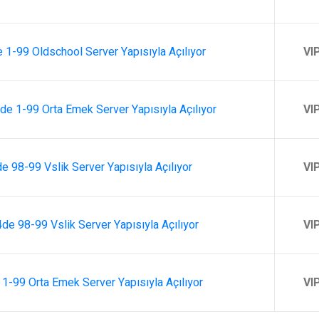
1-99 Oldschool Server Yapısıyla Açılıyor
VI
e 1-99 Orta Emek Server Yapısıyla Açılıyor
VI
 98-99 Vslik Server Yapısıyla Açılıyor
VI
e 98-99 Vslik Server Yapısıyla Açılıyor
VI
-99 Orta Emek Server Yapısıyla Açılıyor
VI