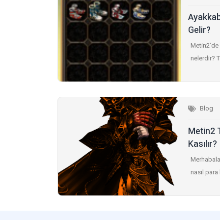
Ayakkab
Gelir?
Metin2’de 
nelerdir? T
Blog
Metin2 
Kasılır?
Merhabala
nasıl para k