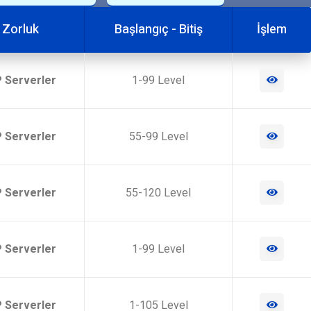
Zorluk
Başlangıç - Bitiş
İşlem
P Serverler
1-99 Level
P Serverler
55-99 Level
P Serverler
55-120 Level
P Serverler
1-99 Level
P Serverler
1-105 Level