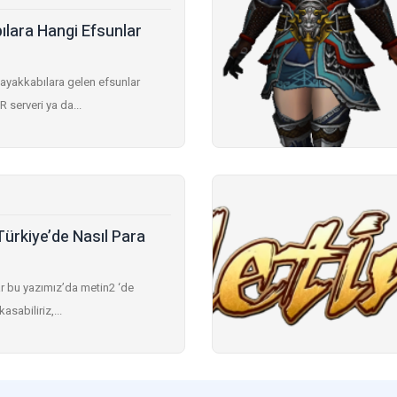
ılara Hangi Efsunlar
ayakkabılara gelen efsunlar
R serveri ya da...
Türkiye’de Nasıl Para
r bu yazımız’da metin2 ‘de
asabiliriz,...