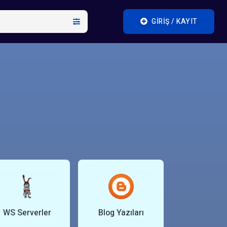
GIRIŞ / KAYIT
WS Serverler
Blog Yazıları
VIP Serve