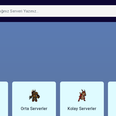
Orta Serverler
Kolay Serverler