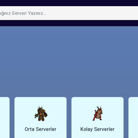
Orta Serverler
Kolay Serverler