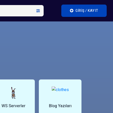
GIRIŞ / KAYIT
WS Serverler
Blog Yazıları
VIP Serve