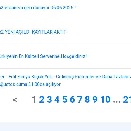
2 efsanesi geri dönüyor 06.06.2025 !
e2 YENİ AÇILDI KAYITLAR AKTİF
rkiyenin En Kaliteli Serverine Hoşgeldiniz!
er - Edit Simya Kuşak Yok - Gelişmiş Sistemler ve Daha Fazlası 
ğustos cuma 21.00da açılıyor
<
1
2
3
4
5
6
7
8
9
10
...
2