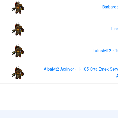
Barbaros
Lin
LotusMT2 - Tü
AlbaMt2 Açılıyor - 1-105 Orta Emek Serv
A