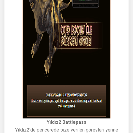
Yıldız2 Battlepass
Yıldız2'de pencerede size verilen görevleri yerine