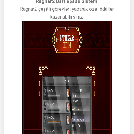
Ragnar2 Battlepass Sistemi
Ragnar2 çeşitli görevleri yaparak özel ödüller
kazanabilirsiniz.